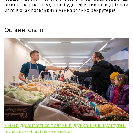
візитна картка студента буде ефективно відрізняти
його в очах польських і міжнародних рекрутерів!
Останні статті
Чим відрізняються поляки від українців: культурні
відмінності, які вас здивують