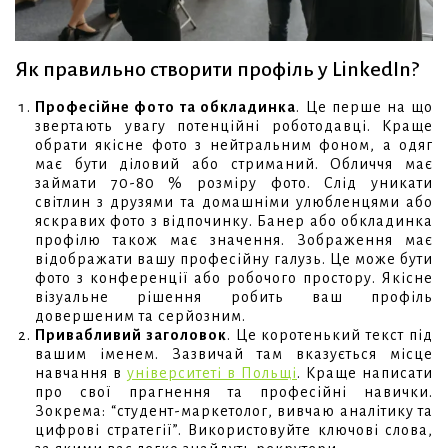
Як правильно створити профіль у LinkedIn?
Професійне фото та обкладинка
. Це перше на що
звертають увагу потенційні роботодавці. Краще
обрати якісне фото з нейтральним фоном, а одяг
має бути діловий або стриманий. Обличчя має
займати 70-80 % розміру фото. Слід уникати
світлин з друзями та домашніми улюбленцями або
яскравих фото з відпочинку. Банер або обкладинка
профілю також має значення. Зображення має
відображати вашу професійну галузь. Це може бути
фото з конференції або робочого простору. Якісне
візуальне рішення робить ваш профіль
довершеним та серйозним.
Привабливий заголовок
. Це коротенький текст під
вашим іменем. Зазвичай там вказується місце
навчання в
університеті в Польщі
. Краще написати
про свої прагнення та професійні навички.
Зокрема: “студент-маркетолог, вивчаю аналітику та
цифрові стратегії”. Використовуйте ключові слова,