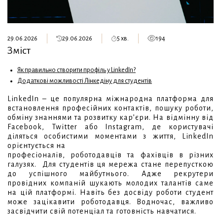
29.06.2026
29.06.2026
5 хв.
194
Зміст
Як правильно створити профіль у LinkedIn?
Додаткові можливості Лінкедіну для студентів
LinkedIn – це популярна міжнародна платформа для
встановлення професійних контактів, пошуку роботи,
обміну знаннями та розвитку кар’єри. На відмінну від
Facebook, Twitter або Instagram, де користувачі
діляться особистими моментами з життя, LinkedIn
орієнтується на
професіоналів, роботодавців та фахівців в різних
галузях. Для студентів ця мережа стане перепусткою
до успішного майбутнього. Адже рекрутери
провідних компаній шукають молодих талантів саме
на цій платформі. Навіть без досвіду роботи студент
може зацікавити роботодавця. Водночас, важливо
засвідчити свій потенціал та готовність навчатися.