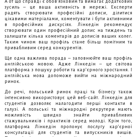
А от що справді є обов’язковим та вимагає додаткових
зусиль – це ваша активність в мережі. Експерти
радять створювати професійні дописи, ділитися
цікавими матеріалами, коментувати і бути активними
в професійних дискусіях. Лінкедін рекомендує
створювати один професійний допис на тиждень та
залишати кілька коментарів до дописів ваших колег.
Таким чином ваш профіль стане більш помітним та
привабливим серед конкурентів.
Ще одна важлива порада – заповнюйте ваш профіль
англійською мовою. Адже Лінкедін – це світова
платформа з пошуку роботи та кар’єрного зростання. І
англійська мова допоможе вийти на міжнародний
ринок.
До речі, польський ринок праці та бізнесу також
інтенсивно використовує цей веб-сайт. Лінкедін для
студентів дозволяє налагодити перші контакти в
галузі. А польські та міжнародні рекрутери мають
можливість швидко знайти привабливих
стажувальників і практиків серед молоді. Крім того,
платформа Лінкедін пропонує послугу кар’єрної
консультації для студентів та випускників вишів.