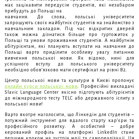
має зацікавити передусім студентів, які незабаром
прибудуть до Польщі на
навчання. До слова, польські університети
запрошують своїх майбутніх студентів на знайомство з
навчальним закладом. Під час відкритих дверей
також можна дізнатися більше про гуртожиток у
Польщі та умови проживання студентів. А майбутнім
абітурієнтам, які планують вступати на навчання до
Польщі варто приділити особливу увагу питанню
вивчення польської мови. Як відомо, нині для
успішного вступу до польського університету
необхідно обов’язково мати сертифікат на рівні В2.
Центр польської мови та культури в Києві пропонує
онлайн курси польської мови
. Професійні викладачі
Slavic Language Center якісно підготують абітурієнтів
до міжнародного тесту TELC або державного іспиту з
польської мови!
Варто вкотре наголосити, що Лінкедін для студентів –
потужний інструмент для вдалого старту кар’єри та
професійного розвитку. А особистий – добре
керований профіль на платформі LinkedIn стане
першим кроком на зустріч мрії та самореалізації. Ця