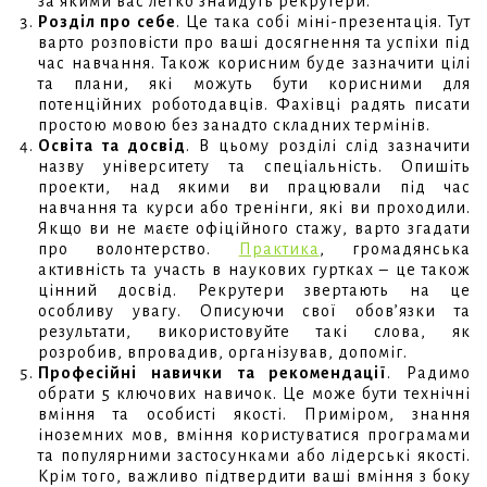
за якими вас легко знайдуть рекрутери.
Розділ про себе
. Це така собі міні-презентація. Тут
варто розповісти про ваші досягнення та успіхи під
час навчання. Також корисним буде зазначити цілі
та плани, які можуть бути корисними для
потенційних роботодавців. Фахівці радять писати
простою мовою без занадто складних термінів.
Освіта та досвід
. В цьому розділі слід зазначити
назву університету та спеціальність. Опишіть
проекти, над якими ви працювали під час
навчання та курси або тренінги, які ви проходили.
Якщо ви не маєте офіційного стажу, варто згадати
про волонтерство.
Практика
, громадянська
активність та участь в наукових гуртках – це також
цінний досвід. Рекрутери звертають на це
особливу увагу. Описуючи свої обов’язки та
результати, використовуйте такі слова, як
розробив, впровадив, організував, допоміг.
Професійні навички та рекомендації
. Радимо
обрати 5 ключових навичок. Це може бути технічні
вміння та особисті якості. Приміром, знання
іноземних мов, вміння користуватися програмами
та популярними застосунками або лідерські якості.
Крім того, важливо підтвердити ваші вміння з боку