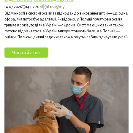
14.07.2026
14.07.2026
6 хв.
117
Відмінності в системі освіти та підходах до виховання дітей — ще одна
сфера, яка потребує адаптації. Як відомо, у Польщі початкова освіта
триває 8 років, тоді як в Україні — 12 років. Система оцінювання також
суттєво відрізняється: в Україні використовують бали, а в Польщі —
оцінки. Польські дитячі садочки також можуть неабияк здивувати україн
...
Читати більше