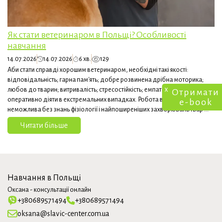
Як стати ветеринаром в Польщі? Особливості
навчання
14.07.2026
14.07.2026
6 хв.
129
Аби стати справді хорошим ветеринаром, необхідні такі якості:
відповідальність; гарна пам'ять; добре розвинена дрібна моторика;
x
любов до тварин; витривалість; стресостійкість; емпатія; вміння
Отримати
оперативно діяти в екстремальних випадках. Робота ветеринара
e-book
неможлива без знань фізіології і найпоширеніших захворювань твар ...
Читати більше
Навчання в Польщі
Оксана - консультації онлайн
+380689571494
+380689571494
oksana@slavic-center.com.ua