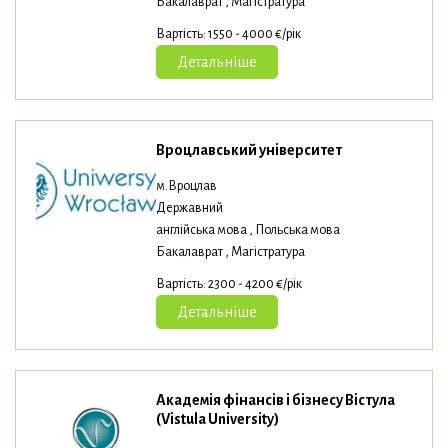
Бакалаврат , Магістратура
Вартість: 1550 - 4000 €/рік
Детальніше
Вроцлавський університет
м.Вроцлав
Державний
англійська мова , Польська мова
Бакалаврат , Магістратура
Вартість: 2300 - 4200 €/рік
Детальніше
Академія фінансів і бізнесу Вістула
(Vistula University)