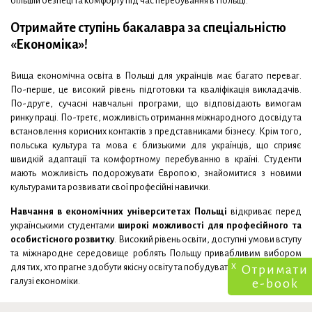
більшій безпеці та комфорту під час перебування в Польщі.
Отримайте ступінь бакалавра за спеціальністю
«Економіка»!
Вища економічна освіта в Польщі для українців має багато переваг.
По-перше, це високий рівень підготовки та кваліфікація викладачів.
По-друге, сучасні навчальні програми, що відповідають вимогам
ринку праці. По-третє, можливість отримання міжнародного досвіду та
встановлення корисних контактів з представниками бізнесу. Крім того,
польська культура та мова є близькими для українців, що сприяє
швидкій адаптації та комфортному перебуванню в країні. Студенти
мають можливість подорожувати Європою, знайомитися з новими
культурами та розвивати свої професійні навички.
Навчання в економічних університетах Польщі
відкриває перед
українськими студентами
широкі можливості для професійного та
особистісного розвитку
. Високий рівень освіти, доступні умови вступу
та міжнародне середовище роблять Польщу привабливим вибором
x
Отримати
для тих, хто прагне здобути якісну освіту та побудувати успішну кар’єру в
e-book
галузі економіки.