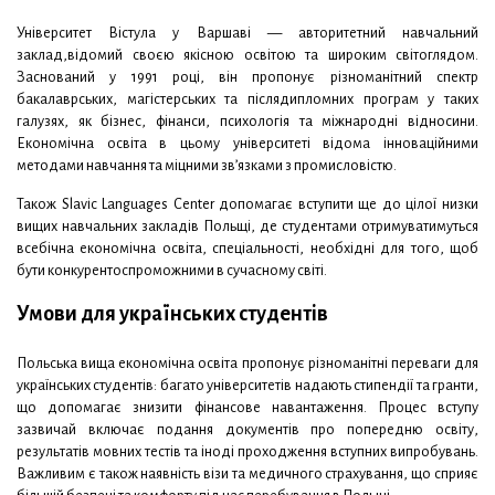
Університет Вістула у Варшаві — авторитетний навчальний
заклад,відомий своєю якісною освітою та широким світоглядом.
Заснований у 1991 році, він пропонує різноманітний спектр
бакалаврських, магістерських та післядипломних програм у таких
галузях, як бізнес, фінанси, психологія та міжнародні відносини.
Економічна освіта в цьому університеті відома інноваційними
методами навчання та міцними зв’язками з промисловістю.
Також Slavic Languages Center допомагає вступити ще до цілої низки
вищих навчальних закладів Польщі, де студентами отримуватимуться
всебічна економічна освіта, спеціальності, необхідні для того, щоб
бути конкурентоспроможними в сучасному світі.
Умови для українських студентів
Польська вища економічна освіта пропонує різноманітні переваги для
українських студентів: багато університетів надають стипендії та гранти,
що допомагає знизити фінансове навантаження. Процес вступу
зазвичай включає подання документів про попередню освіту,
результатів мовних тестів та іноді проходження вступних випробувань.
Важливим є також наявність візи та медичного страхування, що сприяє