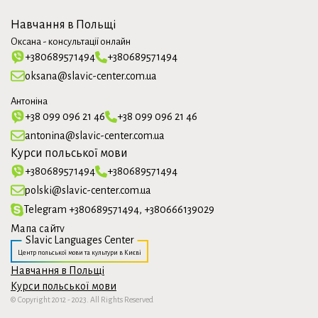
Навчання в Польщі
Оксана - консультації онлайн
+380689571494
+380689571494
oksana@slavic-center.com.ua
Антоніна
+38 099 096 21 46
+38 099 096 21 46
antonina@slavic-center.com.ua
Курси польської мови
+380689571494
+380689571494
polski@slavic-center.com.ua
Telegram +380689571494, +380666139029
Мапа сайту
Slavic Languages Center
Центр польської мови та культури в Києві
Навчання в Польщі
Курси польської мови
© Copyright 2012 - 2023. All Rights Reserved