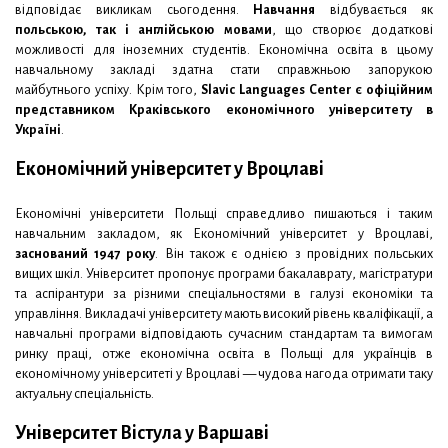
відповідає викликам сьогодення.
Навчання
відбувається як
польською, так і англійською мовами
, що створює додаткові
можливості для іноземних студентів. Економічна освіта в цьому
навчальному закладі здатна стати справжньою запорукою
майбутнього успіху. Крім того,
Slavic Languages Center є офіційним
представником Краківського економічного університету в
Україні
.
Економічний університет у Вроцлаві
Економічні університети Польщі справедливо пишаються і таким
навчальним закладом, як Економічний університет у Вроцлаві,
заснований 1947 року
. Він також є однією з провідних польських
вищих шкіл. Університет пропонує програми бакалаврату, магістратури
та аспірантури за різними спеціальностями в галузі економіки та
управління. Викладачі університету мають високий рівень кваліфікації, а
навчальні програми відповідають сучасним стандартам та вимогам
ринку праці, отже економічна освіта в Польщі для українців в
економічному університеті у Вроцлаві — чудова нагода отримати таку
актуальну спеціальність.
Університет Вістула у Варшаві