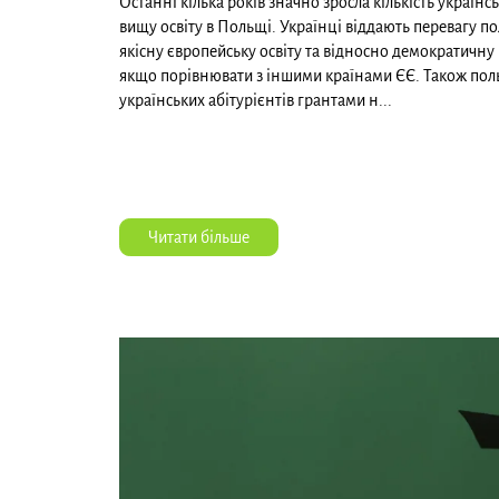
Останні кілька років значно зросла кількість українс
вищу освіту в Польщі. Українці віддають перевагу п
якісну європейську освіту та відносно демократичну
якщо порівнювати з іншими країнами ЄЄ. Також пол
українських абітурієнтів грантами н...
Читати більше