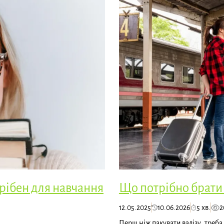
трібен для навчання
Що потрібно брати 
12.05.2025
10.06.2026
5 хв.
2
Перш ніж пакувати валізу, треба