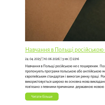
Навчання в Польщі російською
24.04.2025
10.06.2026
3 хв.
2216
Навчання в Польщі російською не є поширеним. Пол
пропонують програми польською або англійською м
європейським стандартам і вимогам ринку праці. Ро
використовується широко як основна мова викладанн
пов’язано з певними причинами: державною мовою є
Читати більше