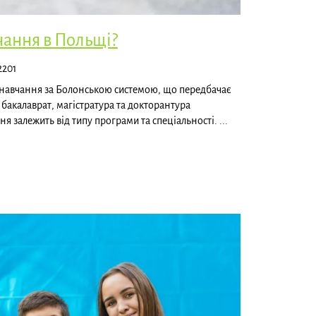
чання в Польщі?
2201
 навчання за Болонською системою, що передбачає
: бакалаврат, магістратура та докторантура
ня залежить від типу програми та спеціальності. ...