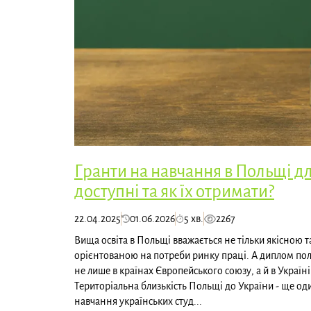
Гранти на навчання в Польщі для
доступні та як їх отримати?
22.04.2025
01.06.2026
5 хв.
2267
Вища освіта в Польщі вважається не тільки якісною т
орієнтованою на потреби ринку праці. А диплом пол
не лише в країнах Європейського союзу, а й в Україні 
Територіальна близькість Польщі до України - ще од
навчання українських студ...