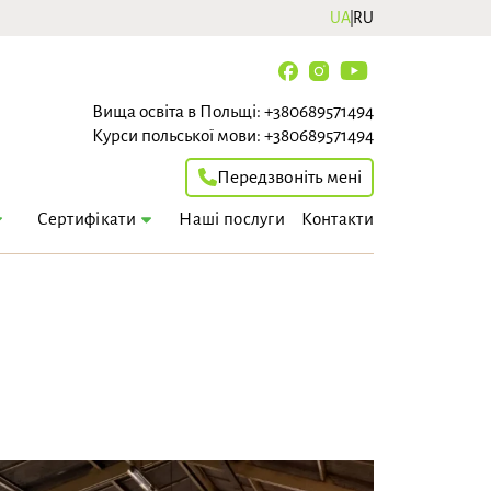
UA
RU
Вища освіта в Польщі:
+380689571494
Курси польської мови:
+380689571494
Передзвоніть мені
Наші послуги
Контакти
Сертифікати