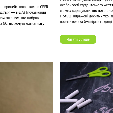
особливості студентського життя
льноєвропейською шкалою CEFR
можна вирішувати, що потрібно 
ages») — від А1 (початковий
Польщі виражені досить чітко: зи
овим законом, що набрав
восени велика ймовірність дощі.
а ЄС, які хочуть навчатися у
Читати більше