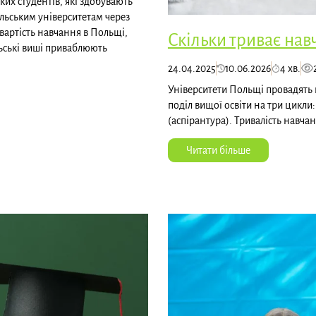
ьких студентів, які здобувають
ольським університетам через
 вартість навчання в Польщі,
Скільки триває нав
ьські виші приваблюють
24.04.2025
10.06.2026
4 хв.
Університети Польщі провадять
поділ вищої освіти на три цикли
(аспірантура). Тривалість навчан
Читати більше