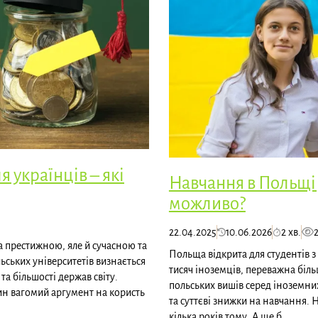
 українців – які
Навчання в Польщі 
можливо?
22.04.2025
10.06.2026
2 хв.
а престижною, яле й сучасною та
Польща відкрита для студентів з
ьських університетів визнається
тисяч іноземців, переважна біль
та більшості держав світу.
польських вишів серед іноземних
ин вагомий аргумент на користь
та суттєві знижки на навчання.
кілька років тому. А ще б...