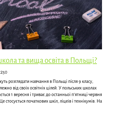
кола та вища освіта в Польщі?
2250
уть розглядати навчання в Польщі після 9 класу,
лежно від своїх освітніх цілей. У польських школах
ться 1 вересня і триває до останньої п’ятниці червня
 стосується початкових шкіл, ліцеїв і технікумів. На