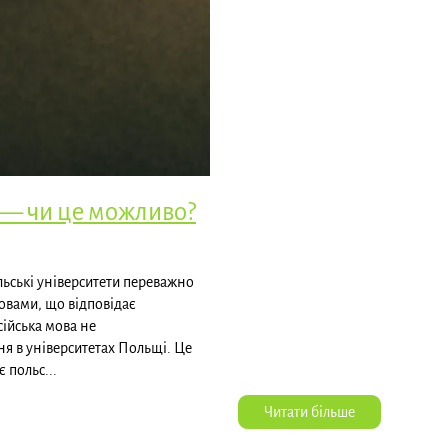
 — чи це можливо?
ьські університети переважно
овами, що відповідає
сійська мова не
я в університетах Польщі. Це
 польс...
Читати більше