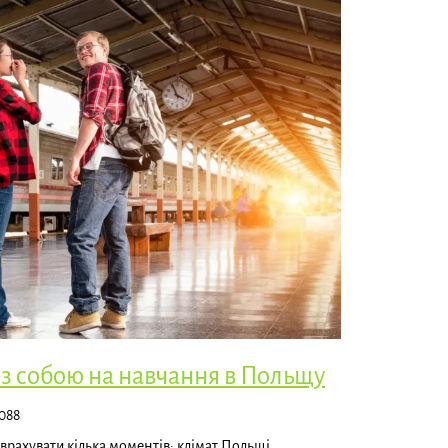
з собою на навчання в Польщу
088
 врахувати кілька моментів: клімат Польщі,