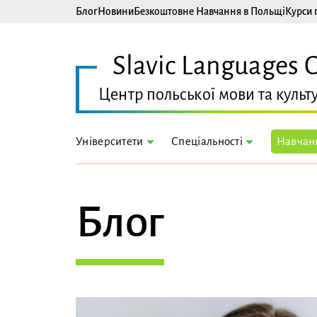
Блог
Новини
Безкоштовне Навчання в Польщі
Курси 
Slavic Languages 
Центр польської мови та культ
Університети
Навчанн
Спеціальності
Блог