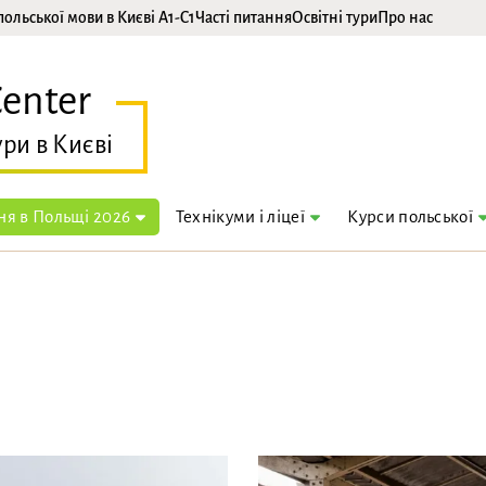
польської мови в Києві A1-C1
Часті питання
Освітні тури
Про нас
Center
ури в Києві
я в Польщі 2026
Технікуми і ліцеї
Курси польської