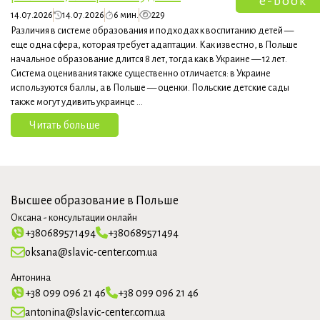
e-book
14.07.2026
14.07.2026
6 мин.
229
Различия в системе образования и подходах к воспитанию детей —
еще одна сфера, которая требует адаптации. Как известно, в Польше
начальное образование длится 8 лет, тогда как в Украине — 12 лет.
Система оценивания также существенно отличается: в Украине
используются баллы, а в Польше — оценки. Польские детские сады
также могут удивить украинце ...
Читать больше
Высшее образование в Польше
Оксана - консультации онлайн
+380689571494
+380689571494
oksana@slavic-center.com.ua
Антонина
+38 099 096 21 46
+38 099 096 21 46
antonina@slavic-center.com.ua