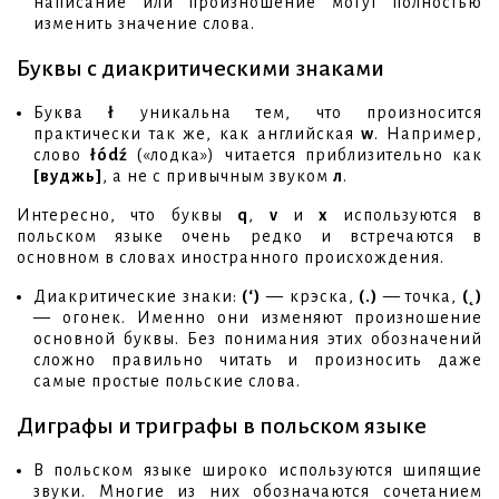
написание или произношение могут полностью
изменить значение слова.
Буквы с диакритическими знаками
Буква
ł
уникальна тем, что произносится
практически так же, как английская
w
. Например,
слово
łódź
(«лодка») читается приблизительно как
[вуджь]
, а не с привычным звуком
л
.
Интересно, что буквы
q
,
v
и
x
используются в
польском языке очень редко и встречаются в
основном в словах иностранного происхождения.
Диакритические знаки:
(‘)
— крэска,
(.)
— точка,
(˛)
— огонек. Именно они изменяют произношение
основной буквы. Без понимания этих обозначений
сложно правильно читать и произносить даже
самые простые польские слова.
Диграфы и триграфы в польском языке
В польском языке широко используются шипящие
звуки. Многие из них обозначаются сочетанием