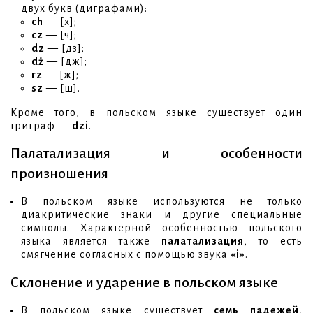
двух букв (диграфами):
ch
— [х];
cz
— [ч];
dz
— [дз];
dż
— [дж];
rz
— [ж];
sz
— [ш].
Кроме того, в польском языке существует один
триграф —
dzi
.
Палатализация и особенности
произношения
В польском языке используются не только
диакритические знаки и другие специальные
символы. Характерной особенностью польского
языка является также
палатализация
, то есть
смягчение согласных с помощью звука
«i»
.
Склонение и ударение в польском языке
В польском языке существует
семь падежей
,