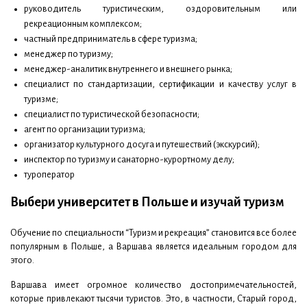
руководитель туристическим, оздоровительным или
рекреационным комплексом;
частный предприниматель в сфере туризма;
менеджер по туризму;
менеджер-аналитик внутреннего и внешнего рынка;
специалист по стандартизации, сертификации и качеству услуг в
туризме;
специалист по туристической безопасности;
агент по организации туризма;
организатор культурного досуга и путешествий (экскурсий);
инспектор по туризму и санаторно-курортному делу;
туроператор
Выбери университет в Польше и изучай туризм
Обучение по специальности “Туризм и рекреация” становится все более
популярным в Польше, а Варшава является идеальным городом для
этого.
Варшава имеет огромное количество достопримечательностей,
которые привлекают тысячи туристов. Это, в частности, Старый город,