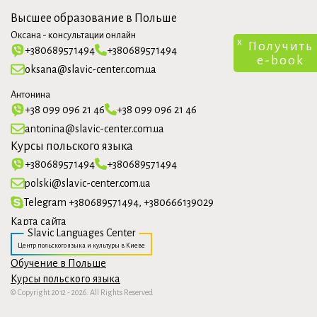
Высшее образование в Польше
Оксана - консультации онлайн
x
Получить
+380689571494
+380689571494
e-book
oksana@slavic-center.com.ua
Антонина
+38 099 096 21 46
+38 099 096 21 46
antonina@slavic-center.com.ua
Курсы польского языка
+380689571494
+380689571494
polski@slavic-center.com.ua
Telegram +380689571494, +380666139029
Карта сайта
Slavic Languages Center
Центр польского языка и культуры в Киеве
Обучение в Польше
Курсы польского языка
© Copyright 2012 - 2026. All Rights Reserved