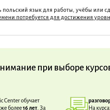
ь польский язык для работы, учёбы или с
емени потребуется для достижения уровня
внимание при выборе курсо
ic Center обучает
разгово
уже более
16 лет
. За
На курса