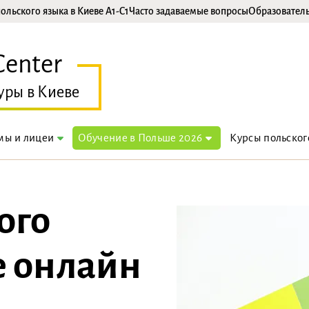
ольского языка в Киеве A1-C1
Часто задаваемые вопросы
Образовател
Center
уры в Киеве
мы и лицеи
Обучение в Польше 2026
Курсы польског
ого
е онлайн