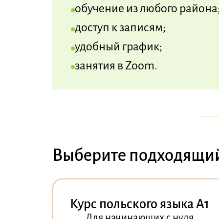
обучение из любого района
доступ к записям;
удобный график;
занятия в Zoom.
Выберите подходящий 
Курс польского языка A1
Для начинающих с нуля