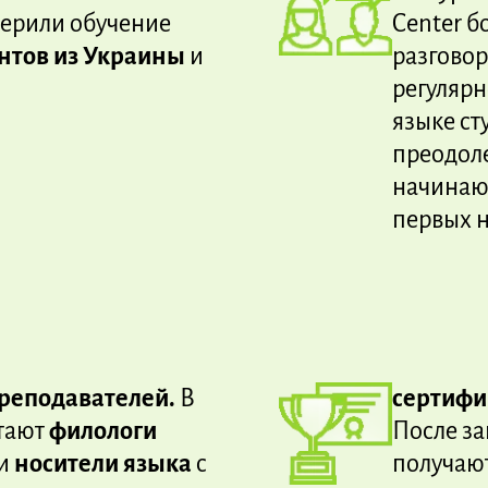
верили обучение
Center б
ентов из Украины
и
разговор
регуляр
языке ст
преодол
начинают
первых н
реподавателей.
В
сертифи
отают
филологи
После за
и
носители языка
с
получают