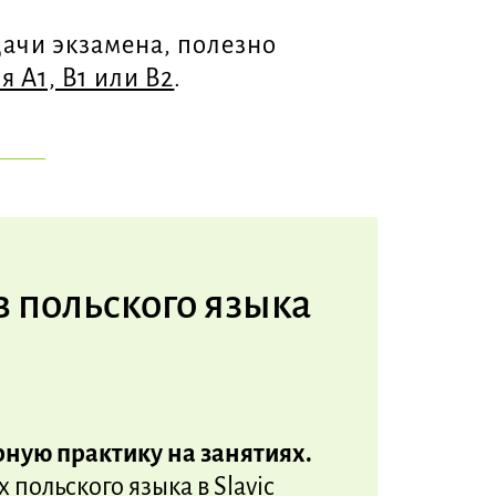
дачи экзамена, полезно
 A1, B1 или B2
.
в польского языка
рную практику на занятиях.
х польского языка в Slavic