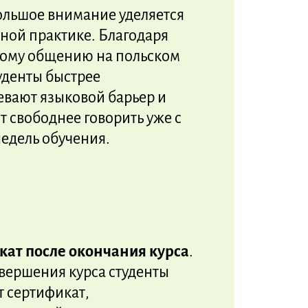
ольшое внимание уделяется
ной практике. Благодаря
ному общению на польском
уденты быстрее
евают языковой барьер и
 свободнее говорить уже с
едель обучения.
кат после окончания курса
.
вершения курса студенты
 сертификат,