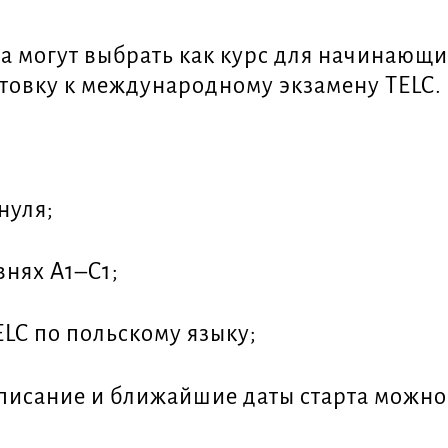
ва могут выбрать как курс для начинающи
товку к международному экзамену TELC.
нуля;
нях A1–C1;
ELC по польскому языку;
писание и ближайшие даты старта можно