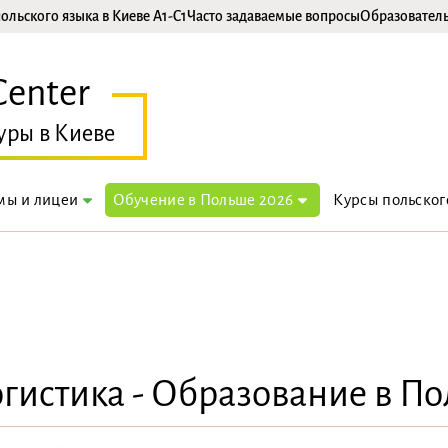
ольского языка в Киеве A1-C1
Часто задаваемые вопросы
Образовател
Center
уры в Киеве
мы и лицеи
Обучение в Польше 2026
Курсы польског
гистика - Образование в П