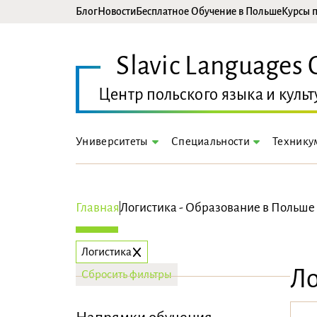
Блог
Новости
Бесплатное Обучение в Польше
Курсы п
Slavic Languages 
Центр польского языка и культ
Университеты
Технику
Специальности
Главная
Логистика - Образование в Польше
Логистика
Ло
Сбросить фильтры