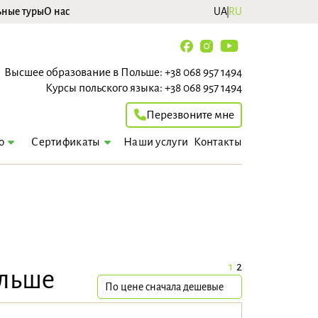
ьные туры
О нас
UA
RU
Высшее образование в Польше:
+38 068 957 1494
Курсы польского языка:
+38 068 957 1494
Перезвоните мне
Наши услуги
Контакты
о
Сертификаты
1
2
ольше