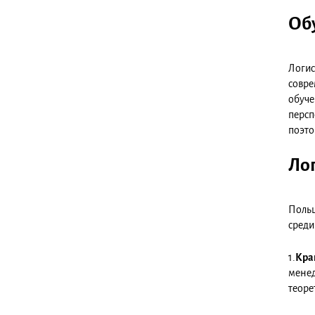
Обу
Логис
совре
обуче
персп
поэто
Лог
Польш
среди
1.
Кра
мене
теоре