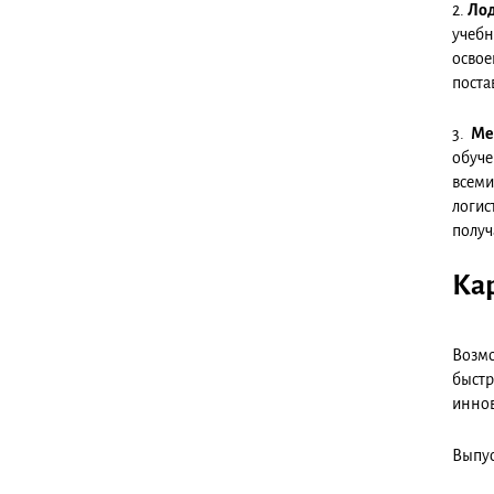
2.
Лод
учебн
освое
поста
3.
Ме
обуче
всеми
логис
получ
Ка
Возмо
быст
инно
Выпус