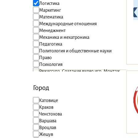
Логистика
Маркетинг
Математика
Международные отношения
Менеджмент
Механика и мехатроника
Педагогика
Политология и общественные науки
Право
Психология
Режиссура, Создание видео игр, Монтаж
Сестринское дело
Социология
Город
Спорт
Строительство
Катовице
Туризм и рекреация
Краков
Физика
Ченстохова
Физиотерапия
Варшава
Финансы и бухгалтерский учет
Вроцлав
Химия
Жешув