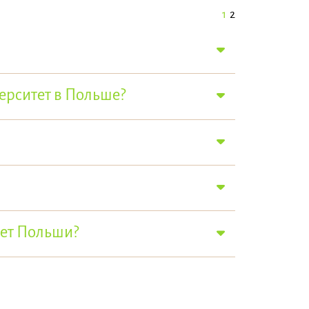
1
2
ерситет в Польше?
тет Польши?