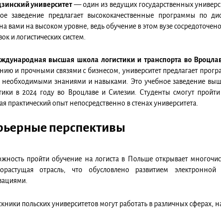
зинский университет
— один из ведущих государственных универси
ое заведение предлагает высококачественные программы по дис
на вами на высоком уровне, ведь обучение в этом вузе сосредоточе
вок и логистических систем.
ждународная высшая школа логистики и транспорта во Вроцла
нию и прочными связями с бизнесом, университет предлагает прогр
 необходимыми знаниями и навыками. Это учебное заведение вышло
тики в 2024 году во Вроцлаве и Силезии. Студенты смогут пройти
ая практический опыт непосредственно в стенах университета.
рьерные перспективы
жность пройти обучение на логиста в Польше открывает многочи
рорастущая отрасль, что обусловлено развитием электронной
вациями.
кники польских университетов могут работать в различных сферах, 