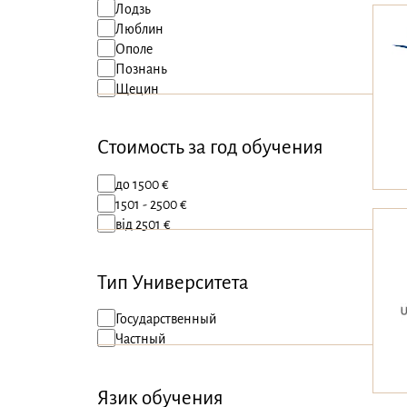
Художественные направления
Лодзь
Экология и окружающая среда
Люблин
Экономика
Ополе
Электротехника
Познань
Щецин
Стоимость
за год обучения
до 1500 €
1501 - 2500 €
від 2501 €
Тип Университета
Государственный
Частный
Язик обучения